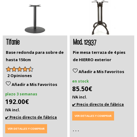
Tifanie
Mod. 12937
Base redonda para sobre de
Pie mesa terraza de 4 pies
hasta 150cm
de HIERRO exterior
Añadir a Mis Favoritos
2 Opiniones
en stock
Añadir a Mis Favoritos
85.50€
plazo 3 semanas
IVA incl.
192.00€
✔️ Precio directo de fábrica
IVA incl.
VER DETALLES Y COMPRAR
✔️ Precio directo de fábrica
VER DETALLES Y COMPRAR
. . .