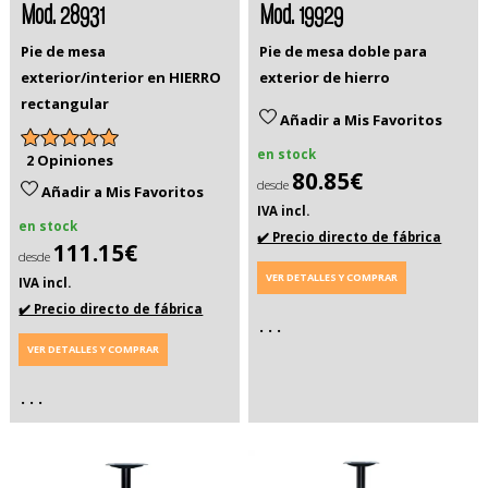
Mod. 28931
Mod. 19929
Pie de mesa
Pie de mesa doble para
exterior/interior en HIERRO
exterior de hierro
rectangular
Añadir a Mis Favoritos
en stock
2 Opiniones
80.85€
desde
Añadir a Mis Favoritos
IVA incl.
en stock
✔️ Precio directo de fábrica
111.15€
desde
VER DETALLES Y COMPRAR
IVA incl.
✔️ Precio directo de fábrica
. . .
VER DETALLES Y COMPRAR
. . .