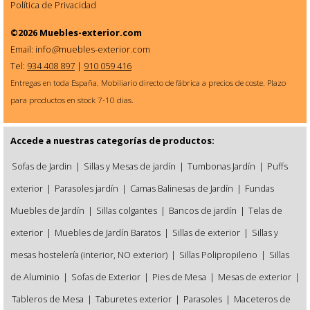
Política de Privacidad
©2026
Muebles-exterior.com
Email: info
@
muebles-exterior.com
Tel:
934 408 897
|
910 059 416
Entregas en toda España. Mobiliario directo de fábrica a precios de coste. Plazo
para productos en stock 7-10 dias.
Accede a nuestras categorías de productos:
Sofas de Jardin
|
Sillas y Mesas de jardín
|
Tumbonas Jardín
|
Puffs
exterior
|
Parasoles jardín
|
Camas Balinesas de Jardín
|
Fundas
Muebles de Jardín
|
Sillas colgantes
|
Bancos de jardín
|
Telas de
exterior
|
Muebles de Jardín Baratos
|
Sillas de exterior
|
Sillas y
mesas hostelería (interior, NO exterior)
|
Sillas Polipropileno
|
Sillas
de Aluminio
|
Sofas de Exterior
|
Pies de Mesa
|
Mesas de exterior
|
Tableros de Mesa
|
Taburetes exterior
|
Parasoles
|
Maceteros de