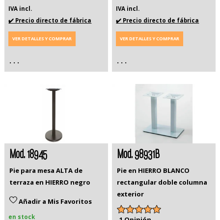
IVA incl.
IVA incl.
✔️ Precio directo de fábrica
✔️ Precio directo de fábrica
VER DETALLES Y COMPRAR
VER DETALLES Y COMPRAR
. . .
. . .
Mod. 18945
Mod. 98931B
Pie para mesa ALTA de
Pie en HIERRO BLANCO
terraza en HIERRO negro
rectangular doble columna
exterior
Añadir a Mis Favoritos
en stock
1 Opinión