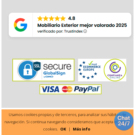
Usamos cookies propias y de terceros, para analizar sus hábitos de
navegación. Si continua navegando consideramos que acepta el uso de
Este sitio está protegido por reCAPTCHA y Google
cookies.
OK
|
Más info