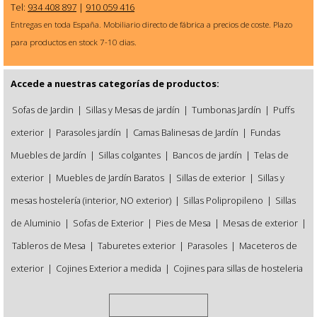
Tel:
934 408 897
|
910 059 416
Entregas en toda España. Mobiliario directo de fábrica a precios de coste. Plazo
para productos en stock 7-10 dias.
Accede a nuestras categorías de productos:
Sofas de Jardin
|
Sillas y Mesas de jardín
|
Tumbonas Jardín
|
Puffs
exterior
|
Parasoles jardín
|
Camas Balinesas de Jardín
|
Fundas
Muebles de Jardín
|
Sillas colgantes
|
Bancos de jardín
|
Telas de
exterior
|
Muebles de Jardín Baratos
|
Sillas de exterior
|
Sillas y
mesas hostelería (interior, NO exterior)
|
Sillas Polipropileno
|
Sillas
de Aluminio
|
Sofas de Exterior
|
Pies de Mesa
|
Mesas de exterior
|
Tableros de Mesa
|
Taburetes exterior
|
Parasoles
|
Maceteros de
exterior
|
Cojines Exterior a medida
|
Cojines para sillas de hosteleria