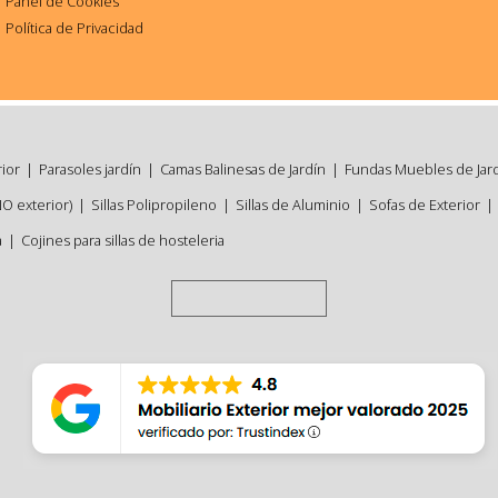
Panel de Cookies
Política de Privacidad
rior
|
Parasoles jardín
|
Camas Balinesas de Jardín
|
Fundas Muebles de Jar
NO exterior)
|
Sillas Polipropileno
|
Sillas de Aluminio
|
Sofas de Exterior
|
a
|
Cojines para sillas de hosteleria