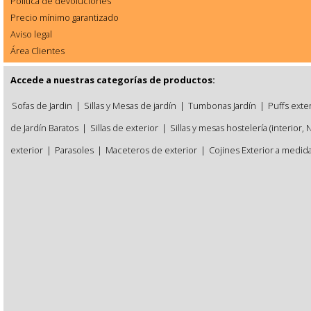
Política de devoluciones
Precio mínimo garantizado
Aviso legal
Área Clientes
Accede a nuestras categorías de productos:
Sofas de Jardin
|
Sillas y Mesas de jardín
|
Tumbonas Jardín
|
Puffs exte
de Jardín Baratos
|
Sillas de exterior
|
Sillas y mesas hostelería (interior, 
exterior
|
Parasoles
|
Maceteros de exterior
|
Cojines Exterior a medid