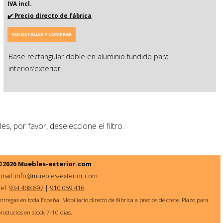
IVA incl.
✔️ Precio directo de fábrica
VER DETALLES Y COMPRAR
Base rectangular doble en aluminio fundido para
interior/exterior
, por favor, deseleccione el filtro.
©2026
Muebles-exterior.com
mail: info
@
muebles-exterior.com
Tel:
934 408 897
|
910 059 416
ntregas en toda España. Mobiliario directo de fábrica a precios de coste. Plazo para
roductos en stock 7-10 dias.