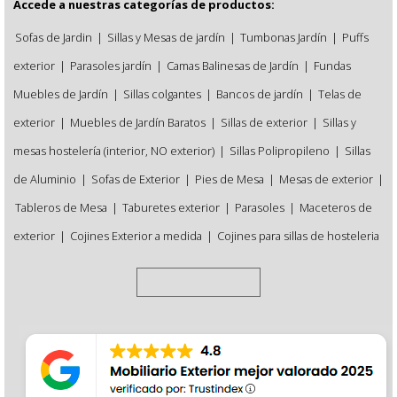
Accede a nuestras categorías de productos:
Sofas de Jardin
|
Sillas y Mesas de jardín
|
Tumbonas Jardín
|
Puffs
exterior
|
Parasoles jardín
|
Camas Balinesas de Jardín
|
Fundas
Muebles de Jardín
|
Sillas colgantes
|
Bancos de jardín
|
Telas de
exterior
|
Muebles de Jardín Baratos
|
Sillas de exterior
|
Sillas y
mesas hostelería (interior, NO exterior)
|
Sillas Polipropileno
|
Sillas
de Aluminio
|
Sofas de Exterior
|
Pies de Mesa
|
Mesas de exterior
|
Tableros de Mesa
|
Taburetes exterior
|
Parasoles
|
Maceteros de
exterior
|
Cojines Exterior a medida
|
Cojines para sillas de hosteleria