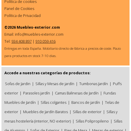
Política de cookies
Panel de Cookies
Política de Privacidad
©2026
Muebles-exterior.com
Email: info
@
muebles-exterior.com
Tel:
934 408 897
|
910 059 416
Entregas en toda España. Mobiliario directo de fábrica a precios de coste. Plazo
para productos en stock 7-10 dias.
Accede a nuestras categorías de productos:
Sofas de Jardin
|
Sillas y Mesas de jardín
|
Tumbonas Jardín
|
Puffs
exterior
|
Parasoles jardín
|
Camas Balinesas de Jardín
|
Fundas
Muebles de Jardín
|
Sillas colgantes
|
Bancos de jardín
|
Telas de
exterior
|
Muebles de Jardín Baratos
|
Sillas de exterior
|
Sillas y
mesas hostelería (interior, NO exterior)
|
Sillas Polipropileno
|
Sillas
de Aluminio
|
Sofas de Exterior
|
Pies de Mesa
|
Mesas de exterior
|