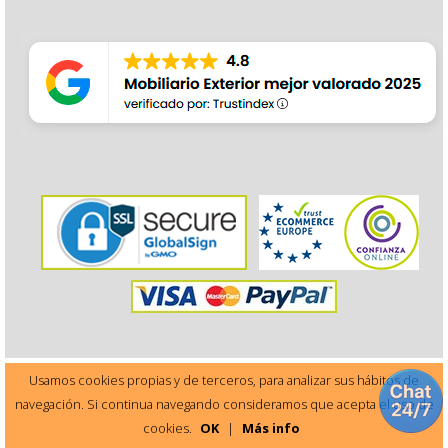
Usamos cookies propias y de terceros, para analizar sus hábitos de
navegación. Si continua navegando consideramos que acepta el uso de
Este sitio está protegido por reCAPTCHA y Google
cookies.
OK
|
Más info