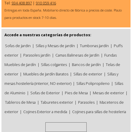
Tel:
934 408 897
|
910 059 416
Entregas en toda España. Mobiliario directo de fábrica a precios de coste. Plazo
para productos en stock 7-10 dias.
Accede a nuestras categorías de productos:
Sofas de Jardin
|
Sillas y Mesas de jardín
|
Tumbonas Jardín
|
Puffs
exterior
|
Parasoles jardín
|
Camas Balinesas de Jardín
|
Fundas
Muebles de Jardín
|
Sillas colgantes
|
Bancos de jardín
|
Telas de
exterior
|
Muebles de Jardín Baratos
|
Sillas de exterior
|
Sillas y
mesas hostelería (interior, NO exterior)
|
Sillas Polipropileno
|
Sillas
de Aluminio
|
Sofas de Exterior
|
Pies de Mesa
|
Mesas de exterior
|
Tableros de Mesa
|
Taburetes exterior
|
Parasoles
|
Maceteros de
exterior
|
Cojines Exterior a medida
|
Cojines para sillas de hosteleria