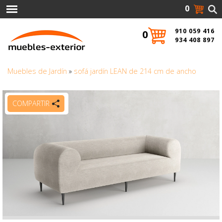
0
910 059 416
0
934 408 897
Muebles de Jardín
»
sofá jardín LEAN de 214 cm de ancho
COMPARTIR