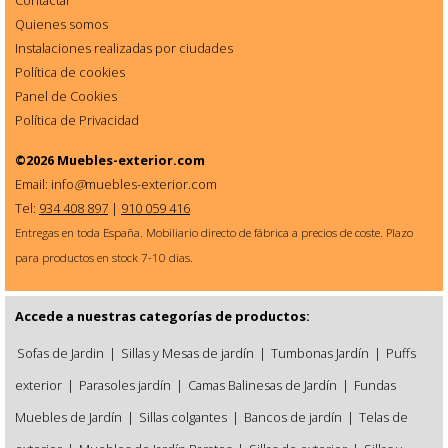
Contactar
Quienes somos
Instalaciones realizadas por ciudades
Política de cookies
Panel de Cookies
Política de Privacidad
©2026
Muebles-exterior.com
Email: info
@
muebles-exterior.com
Tel:
934 408 897
|
910 059 416
Entregas en toda España. Mobiliario directo de fábrica a precios de coste. Plazo
para productos en stock 7-10 dias.
Accede a nuestras categorías de productos:
Sofas de Jardin
|
Sillas y Mesas de jardín
|
Tumbonas Jardín
|
Puffs
exterior
|
Parasoles jardín
|
Camas Balinesas de Jardín
|
Fundas
Muebles de Jardín
|
Sillas colgantes
|
Bancos de jardín
|
Telas de