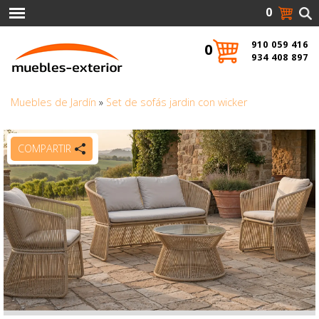
0
910 059 416
0
934 408 897
Muebles de Jardín
»
Set de sofás jardin con wicker
COMPARTIR