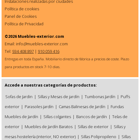
Instalaciones realizadas por ciudades
Política de cookies
Panel de Cookies
Política de Privacidad
©2026
Muebles-exterior.com
Email: info
@
muebles-exterior.com
Tel:
934 408 897
|
910 059 416
Entregas en toda España. Mobiliario directo de fábrica a precios de coste. Plazo
para productos en stock 7-10 dias.
Accede a nuestras categorías de productos:
Sofas de Jardin
|
Sillas y Mesas de jardín
|
Tumbonas Jardín
|
Puffs
exterior
|
Parasoles jardín
|
Camas Balinesas de Jardín
|
Fundas
Muebles de Jardín
|
Sillas colgantes
|
Bancos de jardín
|
Telas de
exterior
|
Muebles de Jardín Baratos
|
Sillas de exterior
|
Sillas y
mesas hostelería (interior, NO exterior)
|
Sillas Polipropileno
|
Sillas