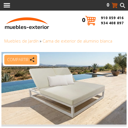
0
910 059 416
0
934 408 897
Muebles de Jardín
»
Cama de exterior de aluminio blanca
COMPARTIR