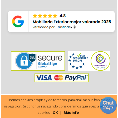
Usamos cookies propias y de terceros, para analizar sus hábitos de
navegación. Si continua navegando consideramos que acepta el uso de
Este sitio está protegido por reCAPTCHA y Google
cookies.
OK
|
Más info