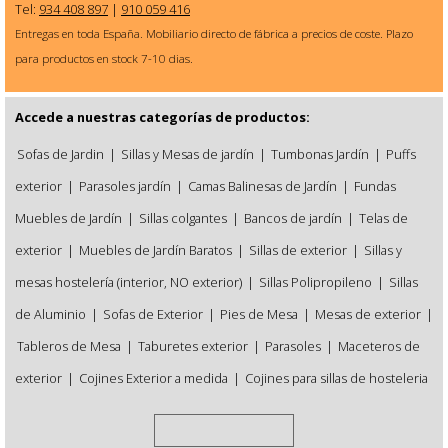
Tel:
934 408 897
|
910 059 416
Entregas en toda España. Mobiliario directo de fábrica a precios de coste. Plazo
para productos en stock 7-10 dias.
Accede a nuestras categorías de productos:
Sofas de Jardin
|
Sillas y Mesas de jardín
|
Tumbonas Jardín
|
Puffs
exterior
|
Parasoles jardín
|
Camas Balinesas de Jardín
|
Fundas
Muebles de Jardín
|
Sillas colgantes
|
Bancos de jardín
|
Telas de
exterior
|
Muebles de Jardín Baratos
|
Sillas de exterior
|
Sillas y
mesas hostelería (interior, NO exterior)
|
Sillas Polipropileno
|
Sillas
de Aluminio
|
Sofas de Exterior
|
Pies de Mesa
|
Mesas de exterior
|
Tableros de Mesa
|
Taburetes exterior
|
Parasoles
|
Maceteros de
exterior
|
Cojines Exterior a medida
|
Cojines para sillas de hosteleria