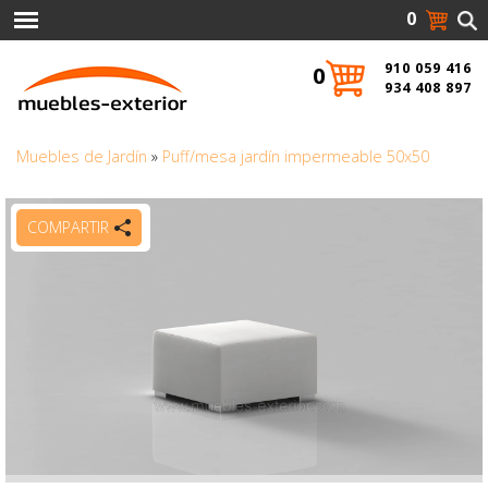
0
910 059 416
0
934 408 897
Muebles de Jardín
»
Puff/mesa jardín impermeable 50x50
COMPARTIR