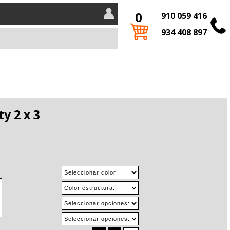
0
910 059 416
934 408 897
y 2 x 3