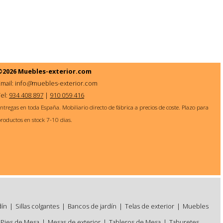
©2026
Muebles-exterior.com
mail: info
@
muebles-exterior.com
Tel:
934 408 897
|
910 059 416
ntregas en toda España. Mobiliario directo de fábrica a precios de coste. Plazo para
roductos en stock 7-10 dias.
dín
|
Sillas colgantes
|
Bancos de jardín
|
Telas de exterior
|
Muebles
Pies de Mesa
|
Mesas de exterior
|
Tableros de Mesa
|
Taburetes