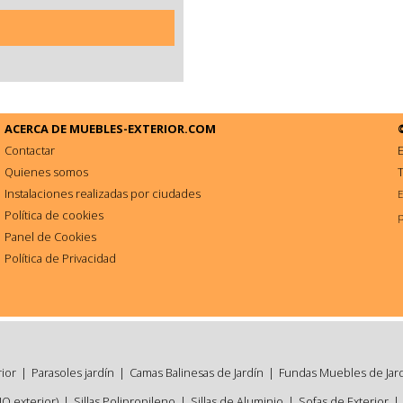
ACERCA DE
MUEBLES-EXTERIOR.COM
Contactar
E
Quienes somos
Instalaciones realizadas por ciudades
E
Política de cookies
p
Panel de Cookies
Política de Privacidad
rior
|
Parasoles jardín
|
Camas Balinesas de Jardín
|
Fundas Muebles de Jar
NO exterior)
|
Sillas Polipropileno
|
Sillas de Aluminio
|
Sofas de Exterior
|