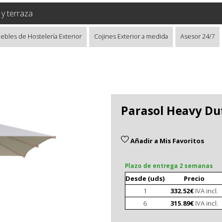
r y terraza
ebles de Hostelería Exterior
Cojines Exterior a medida
Asesor 24/7
Parasol Heavy Dut
Añadir a Mis Favoritos
Plazo de entrega 2 semanas
Desde (uds)
Precio
1
332.52€
IVA incl.
6
315.89€
IVA incl.