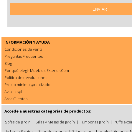
INFORMACIÓN Y AYUDA
Condiciones de venta
Preguntas Frecuentes
Blog
Por qué elegir Muebles-Exterior.Com
Política de devoluciones
Precio mínimo garantizado
Aviso legal
Área Clientes
Accede a nuestras categorías de productos:
Sofas de Jardin
|
Sillas y Mesas de jardín
|
Tumbonas Jardín
|
Puffs exte
de Jardín Baratos
|
Sillas de exterior
|
Sillas y mesas hostelería (interior, 