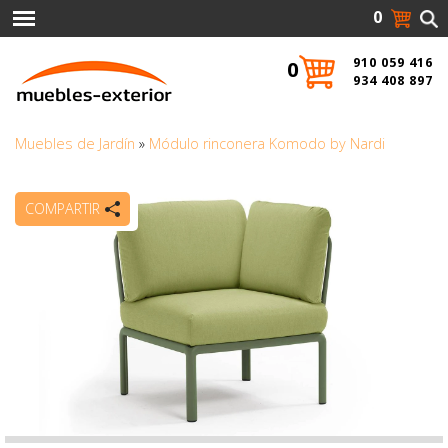
0
910 059 416
0
934 408 897
Muebles de Jardín
»
Módulo rinconera Komodo by Nardi
COMPARTIR