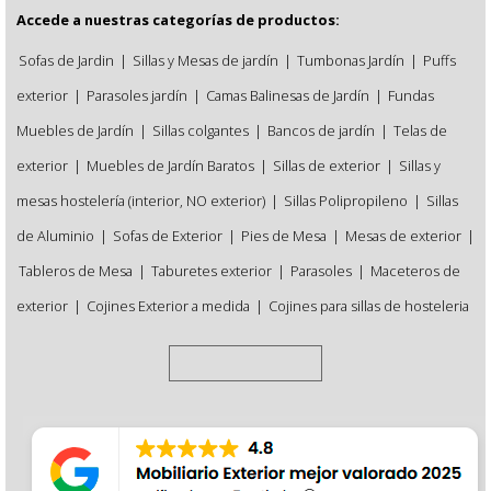
Accede a nuestras categorías de productos:
Sofas de Jardin
|
Sillas y Mesas de jardín
|
Tumbonas Jardín
|
Puffs
exterior
|
Parasoles jardín
|
Camas Balinesas de Jardín
|
Fundas
Muebles de Jardín
|
Sillas colgantes
|
Bancos de jardín
|
Telas de
exterior
|
Muebles de Jardín Baratos
|
Sillas de exterior
|
Sillas y
mesas hostelería (interior, NO exterior)
|
Sillas Polipropileno
|
Sillas
de Aluminio
|
Sofas de Exterior
|
Pies de Mesa
|
Mesas de exterior
|
Tableros de Mesa
|
Taburetes exterior
|
Parasoles
|
Maceteros de
exterior
|
Cojines Exterior a medida
|
Cojines para sillas de hosteleria