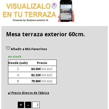
Mesa terraza exterior 60cm.
Añadir a Mis Favoritos
en stock
Desde (uds)
Precio
2
84.00€
IVA incl.
4
82.32€
IVA incl.
8
79.80€
IVA incl.
✔️ Precio directo de fábrica
+
-