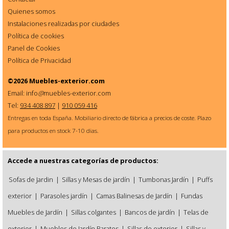
Quienes somos
Instalaciones realizadas por ciudades
Política de cookies
Panel de Cookies
Política de Privacidad
©2026
Muebles-exterior.com
Email: info
@
muebles-exterior.com
Tel:
934 408 897
|
910 059 416
Entregas en toda España. Mobiliario directo de fábrica a precios de coste. Plazo
para productos en stock 7-10 dias.
Accede a nuestras categorías de productos:
Sofas de Jardin
|
Sillas y Mesas de jardín
|
Tumbonas Jardín
|
Puffs
exterior
|
Parasoles jardín
|
Camas Balinesas de Jardín
|
Fundas
Muebles de Jardín
|
Sillas colgantes
|
Bancos de jardín
|
Telas de
exterior
|
Muebles de Jardín Baratos
|
Sillas de exterior
|
Sillas y