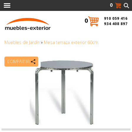
0
910 059 416
0
934 408 897
Muebles de Jardín
»
Mesa terraza exterior 60cm.
COMPARTIR