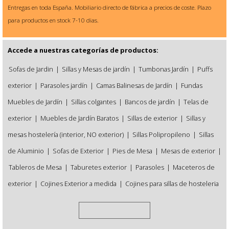
Entregas en toda España. Mobiliario directo de fábrica a precios de coste. Plazo
para productos en stock 7-10 dias.
Accede a nuestras categorías de productos:
Sofas de Jardin
|
Sillas y Mesas de jardín
|
Tumbonas Jardín
|
Puffs
exterior
|
Parasoles jardín
|
Camas Balinesas de Jardín
|
Fundas
Muebles de Jardín
|
Sillas colgantes
|
Bancos de jardín
|
Telas de
exterior
|
Muebles de Jardín Baratos
|
Sillas de exterior
|
Sillas y
mesas hostelería (interior, NO exterior)
|
Sillas Polipropileno
|
Sillas
de Aluminio
|
Sofas de Exterior
|
Pies de Mesa
|
Mesas de exterior
|
Tableros de Mesa
|
Taburetes exterior
|
Parasoles
|
Maceteros de
exterior
|
Cojines Exterior a medida
|
Cojines para sillas de hosteleria