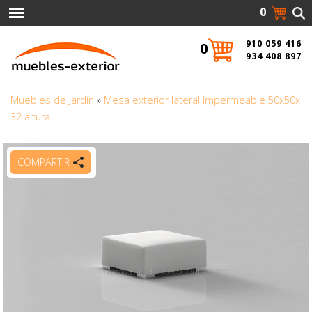
0
910 059 416
0
934 408 897
Muebles de Jardín
»
Mesa exterior lateral Impermeable 50x50x
32 altura
COMPARTIR