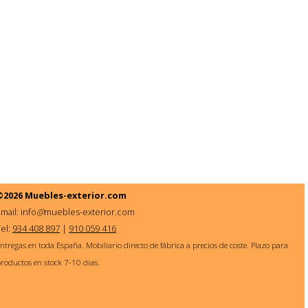
©2026
Muebles-exterior.com
mail: info
@
muebles-exterior.com
Tel:
934 408 897
|
910 059 416
ntregas en toda España. Mobiliario directo de fábrica a precios de coste. Plazo para
roductos en stock 7-10 dias.