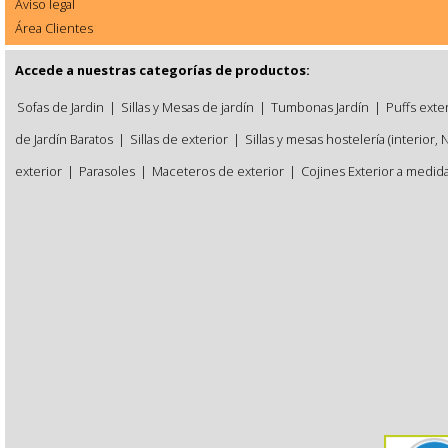
Aviso legal
Área Clientes
Accede a nuestras categorías de productos:
Sofas de Jardin
|
Sillas y Mesas de jardín
|
Tumbonas Jardín
|
Puffs exte
de Jardín Baratos
|
Sillas de exterior
|
Sillas y mesas hostelería (interior, 
exterior
|
Parasoles
|
Maceteros de exterior
|
Cojines Exterior a medid