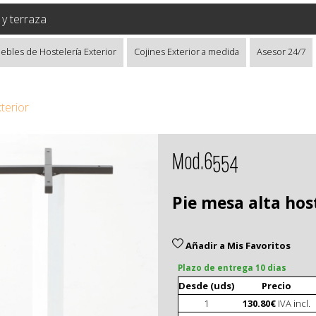
r y terraza
ebles de Hostelería Exterior
Cojines Exterior a medida
Asesor 24/7
terior
Mod.6554
Pie mesa alta hos
Añadir a Mis Favoritos
Plazo de entrega 10 dias
Desde (uds)
Precio
1
130.80€
IVA incl.