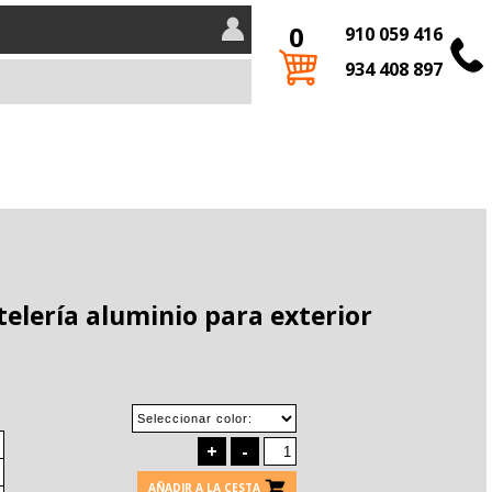
0
910 059 416
934 408 897
telería aluminio para exterior
+
-
AÑADIR A LA CESTA