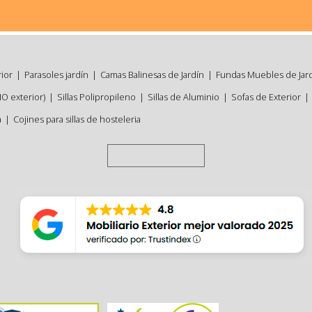
rior
|
Parasoles jardín
|
Camas Balinesas de Jardín
|
Fundas Muebles de Jar
NO exterior)
|
Sillas Polipropileno
|
Sillas de Aluminio
|
Sofas de Exterior
|
a
|
Cojines para sillas de hosteleria