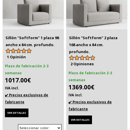
Sillón "Softform" 1 plaza 98
Sillón "Softform" 2 plaza
ancho x 84 cm. profundo.
168 ancho x 84 cm.
profundo.
1 Opinión
2 Opiniones
Plazo de fabricación 2-3
semanas
Plazo de fabricación 2-3
1017.00€
semanas
1369.00€
IVA incl.
✔️ Precios exclusivos de
IVA incl.
fabricante
✔️ Precios exclusivos de
fabricante
VER DETALLES
VER DETALLES