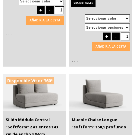
VER DETALLES
+
-
AÑADIR A LA CESTA
. . .
+
-
AÑADIR A LA CESTA
. . .
Disponible Visor 360º
Sillón Módulo Central
Mueble Chaise Longue
"Softform" 2 asientos 143
"softform" 150,5 profundo
cm de ancho x 84cm.