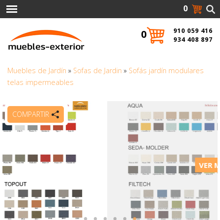
0
910 059 416
0
934 408 897
Muebles de Jardín
»
Sofas de Jardin
»
Sofás jardín modulares
telas impermeables
COMPARTIR
VER MÁS