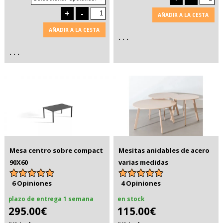
+
-
AÑADIR A LA CESTA
AÑADIR A LA CESTA
. . .
. . .
Mesa centro sobre compact
Mesitas anidables de acero
90X60
varias medidas
6 Opiniones
4 Opiniones
plazo de entrega 1 semana
en stock
295.00€
115.00€