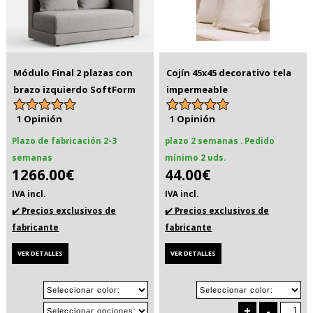
Módulo Final 2 plazas con
Cojín 45x45 decorativo tela
brazo izquierdo SoftForm
impermeable
1 Opinión
1 Opinión
Plazo de fabricación 2-3
plazo 2 semanas . Pedido
semanas
mínimo 2 uds.
1266.00€
44.00€
IVA incl.
IVA incl.
✔️ Precios exclusivos de
✔️ Precios exclusivos de
fabricante
fabricante
VER DETALLES
VER DETALLES
+
-