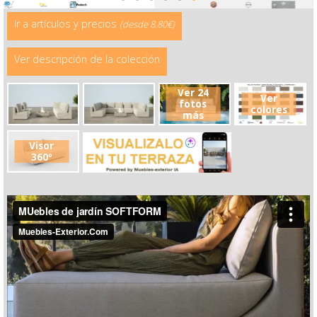
Ir a artículos y precios
(desde 8.80€)
Ver descripción de la colección
Ver 24
Ver
fotos
colores
más
Visor
360º