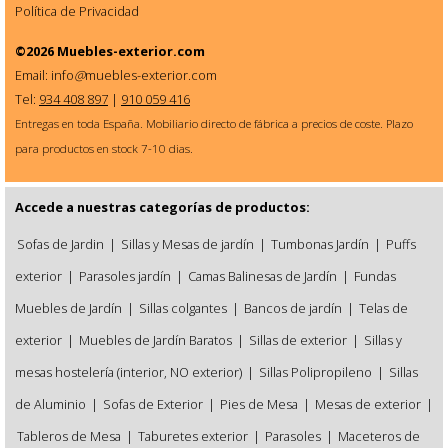
Política de Privacidad
©2026
Muebles-exterior.com
Email: info
@
muebles-exterior.com
Tel:
934 408 897
|
910 059 416
Entregas en toda España. Mobiliario directo de fábrica a precios de coste. Plazo
para productos en stock 7-10 dias.
Accede a nuestras categorías de productos:
Sofas de Jardin
|
Sillas y Mesas de jardín
|
Tumbonas Jardín
|
Puffs
exterior
|
Parasoles jardín
|
Camas Balinesas de Jardín
|
Fundas
Muebles de Jardín
|
Sillas colgantes
|
Bancos de jardín
|
Telas de
exterior
|
Muebles de Jardín Baratos
|
Sillas de exterior
|
Sillas y
mesas hostelería (interior, NO exterior)
|
Sillas Polipropileno
|
Sillas
de Aluminio
|
Sofas de Exterior
|
Pies de Mesa
|
Mesas de exterior
|
Tableros de Mesa
|
Taburetes exterior
|
Parasoles
|
Maceteros de