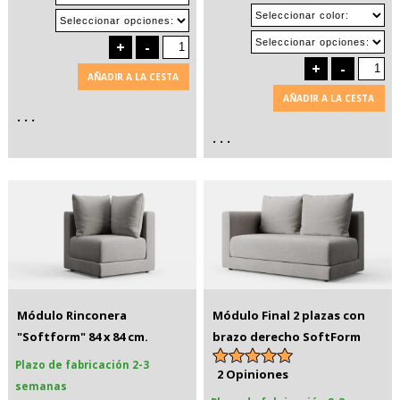
+
-
+
-
AÑADIR A LA CESTA
AÑADIR A LA CESTA
. . .
. . .
Módulo Rinconera
Módulo Final 2 plazas con
"Softform" 84 x 84 cm.
brazo derecho SoftForm
Plazo de fabricación 2-3
2 Opiniones
semanas