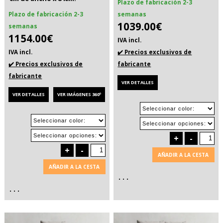
Plazo de fabricación 2-3
Plazo de fabricación 2-3
semanas
1039.00€
semanas
1154.00€
IVA incl.
IVA incl.
✔️ Precios exclusivos de
✔️ Precios exclusivos de
fabricante
fabricante
VER DETALLES
VER DETALLES
VER IMÁGENES 360º
+
-
+
-
AÑADIR A LA CESTA
AÑADIR A LA CESTA
. . .
. . .