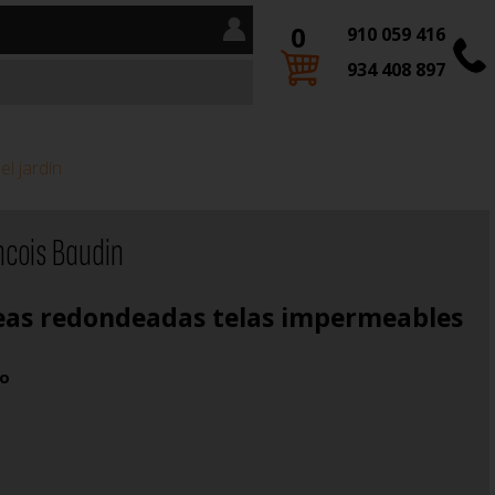
0
910 059 416
934 408 897
l jardín
ncois Baudin
neas redondeadas telas impermeables
co
VER MÁS