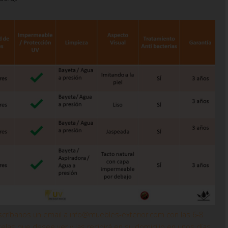
críbanos un email a info@muebles-exterior.com con las 6-8
telas que desee ver y las recibirá en su domicilio en unos días.