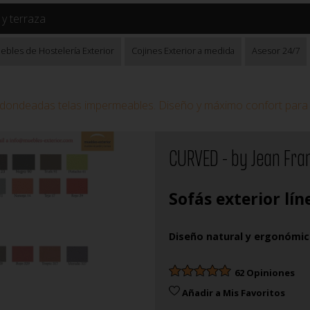
r y terraza
ebles de Hostelería Exterior
Cojines Exterior a medida
Asesor 24/7
redondeadas telas impermeables. Diseño y máximo confort para e
CURVED - by Jean Fra
Sofás exterior lí
Diseño natural y ergonómi
62 Opiniones
Añadir a Mis Favoritos