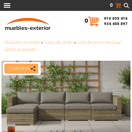
0
910 059 416
0
934 408 897
Muebles de Jardín
»
Sofas de Jardin
»
Sofá de jardin Modular
rattan jaspeado
COMPARTIR