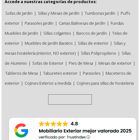
Accede a nuestras categorías de productos:
Sofas de Jardin
|
Sillas y Mesas de jardín
|
Tumbonas Jardín
|
Puffs
exterior
|
Parasoles jardín
|
Camas Balinesas de Jardín
|
Fundas
Muebles de Jardín
|
Sillas colgantes
|
Bancos de jardín
|
Telas de
exterior
|
Muebles de Jardín Baratos
|
Sillas de exterior
|
Sillas y
mesas hostelería (interior, NO exterior)
|
Sillas Polipropileno
|
Sillas
de Aluminio
|
Sofas de Exterior
|
Pies de Mesa
|
Mesas de exterior
|
Tableros de Mesa
|
Taburetes exterior
|
Parasoles
|
Maceteros de
exterior
|
Cojines Exterior a medida
|
Cojines para sillas de hosteleria