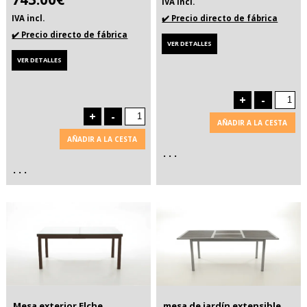
IVA incl.
IVA incl.
✔️ Precio directo de fábrica
✔️ Precio directo de fábrica
VER DETALLES
VER DETALLES
+
-
+
-
AÑADIR A LA CESTA
AÑADIR A LA CESTA
. . .
. . .
Mesa exterior Elche
mesa de jardín extensible