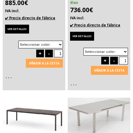
885.00€
dias
736.00€
IVA incl.
✔️ Precio directo de fábrica
IVA incl.
✔️ Precio directo de fábrica
VER DETALLES
VER DETALLES
+
-
+
-
AÑADIR A LA CESTA
AÑADIR A LA CESTA
. . .
. . .