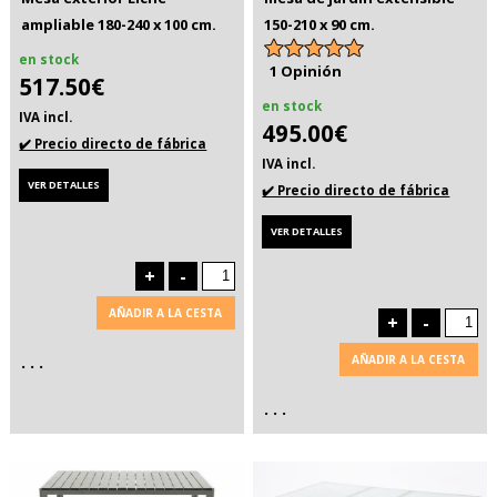
ampliable 180-240 x 100 cm.
150-210 x 90 cm.
en stock
1 Opinión
517.50€
en stock
IVA incl.
495.00€
✔️ Precio directo de fábrica
IVA incl.
VER DETALLES
✔️ Precio directo de fábrica
VER DETALLES
+
-
AÑADIR A LA CESTA
+
-
. . .
AÑADIR A LA CESTA
. . .