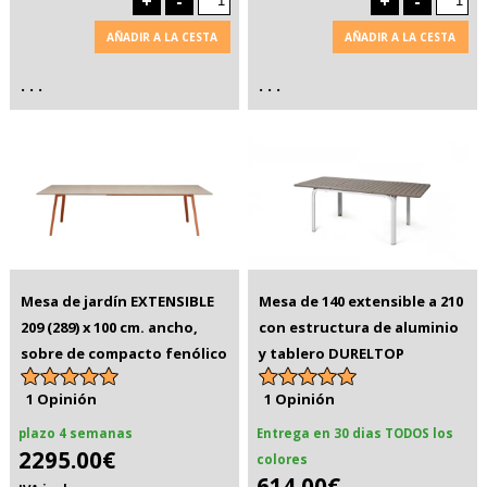
+
-
+
-
AÑADIR A LA CESTA
AÑADIR A LA CESTA
. . .
. . .
Mesa de jardín EXTENSIBLE
Mesa de 140 extensible a 210
209 (289) x 100 cm. ancho,
con estructura de aluminio
sobre de compacto fenólico
y tablero DURELTOP
1 Opinión
1 Opinión
plazo 4 semanas
Entrega en 30 dias TODOS los
2295.00€
colores
614.00€