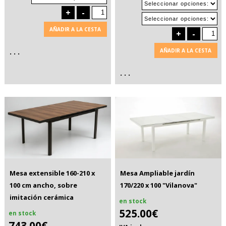
+
-
AÑADIR A LA CESTA
+
-
. . .
AÑADIR A LA CESTA
. . .
Mesa extensible 160-210 x
Mesa Ampliable jardín
100 cm ancho, sobre
170/220 x 100 "Vilanova"
imitación cerámica
en stock
525.00€
en stock
743.00€