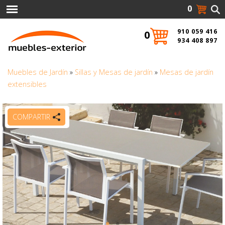
0
910 059 416
0
934 408 897
Muebles de Jardín
»
Sillas y Mesas de jardín
»
Mesas de jardín
extensibles
COMPARTIR
VER MÁS