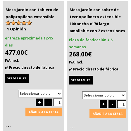
Mesa jardin con tablero de
Mesa jardín con sobre de
polipropileno extensible
tecnopolímero extensible
100 ancho x170 largo
1 Opinión
ampliable con 2 extensiones
entrega aproximada 12-15
Plazo de fabricación 4-5
dias
semanas
477.00€
268.00€
IVA incl.
IVA incl.
✔️ Precio directo de fábrica
✔️ Precio directo de fábrica
VER DETALLES
VER DETALLES
+
-
+
-
AÑADIR A LA CESTA
AÑADIR A LA CESTA
. . .
. . .