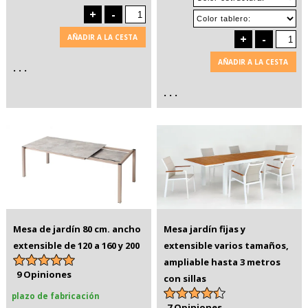
+
-
+
-
AÑADIR A LA CESTA
AÑADIR A LA CESTA
. . .
. . .
Mesa de jardín 80 cm. ancho
Mesa jardín fijas y
extensible de 120 a 160 y 200
extensible varios tamaños,
ampliable hasta 3 metros
9 Opiniones
con sillas
plazo de fabricación
7 Opiniones