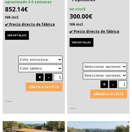
aproximado 4-5 semanas
852.14€
en stock
300.00€
IVA incl.
✔️ Precio directo de fábrica
IVA incl.
✔️ Precio directo de fábrica
VER DETALLES
VER DETALLES
+
-
+
-
AÑADIR A LA CESTA
AÑADIR A LA CESTA
. . .
. . .