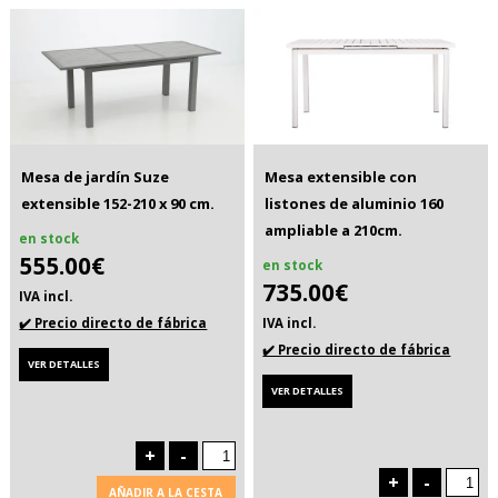
Mesa de jardín Suze
Mesa extensible con
extensible 152-210 x 90 cm.
listones de aluminio 160
ampliable a 210cm.
en stock
555.00€
en stock
735.00€
IVA incl.
✔️ Precio directo de fábrica
IVA incl.
✔️ Precio directo de fábrica
VER DETALLES
VER DETALLES
+
-
+
-
AÑADIR A LA CESTA