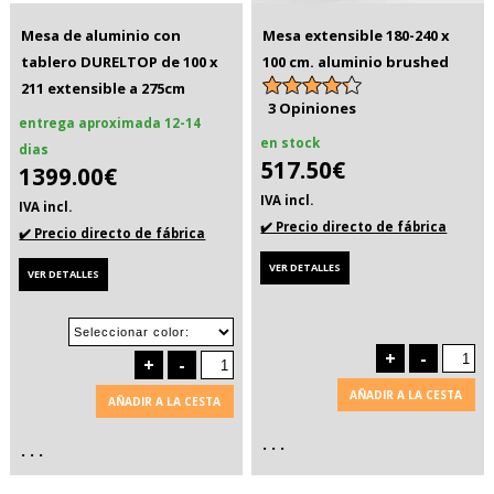
Mesa de aluminio con
Mesa extensible 180-240 x
tablero DURELTOP de 100 x
100 cm. aluminio brushed
211 extensible a 275cm
3 Opiniones
entrega aproximada 12-14
en stock
dias
517.50€
1399.00€
IVA incl.
IVA incl.
✔️ Precio directo de fábrica
✔️ Precio directo de fábrica
VER DETALLES
VER DETALLES
+
-
+
-
AÑADIR A LA CESTA
AÑADIR A LA CESTA
. . .
. . .