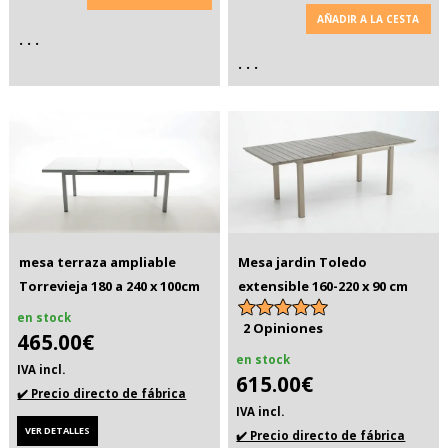
AÑADIR A LA CESTA
. . .
. . .
mesa terraza ampliable
Mesa jardin Toledo
Torrevieja 180 a 240 x 100cm
extensible 160-220 x 90 cm
en stock
2 Opiniones
465.00€
en stock
IVA incl.
615.00€
✔️ Precio directo de fábrica
IVA incl.
VER DETALLES
✔️ Precio directo de fábrica