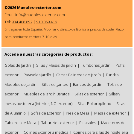
©2026
Muebles-exterior.com
Email: info
@
muebles-exterior.com
Tel:
934 408 897
|
910 059 416
Entregas en toda España. Mobiliario directo de fábrica a precios de coste. Plazo
para productos en stock 7-10 dias.
Accede a nuestras categorías de productos:
Sofas de Jardin
|
Sillas y Mesas de jardín
|
Tumbonas Jardín
|
Puffs
exterior
|
Parasoles jardín
|
Camas Balinesas de Jardín
|
Fundas
Muebles de Jardín
|
Sillas colgantes
|
Bancos de jardín
|
Telas de
exterior
|
Muebles de Jardín Baratos
|
Sillas de exterior
|
Sillas y
mesas hostelería (interior, NO exterior)
|
Sillas Polipropileno
|
Sillas
de Aluminio
|
Sofas de Exterior
|
Pies de Mesa
|
Mesas de exterior
|
Tableros de Mesa
|
Taburetes exterior
|
Parasoles
|
Maceteros de
exterior
|
Cojines Exterior a medida
|
Cojines para sillas de hosteleria