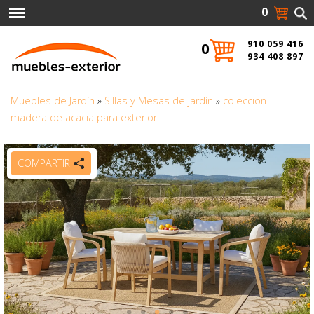
0
910 059 416
0
934 408 897
Muebles de Jardín
»
Sillas y Mesas de jardín
»
coleccion
madera de acacia para exterior
COMPARTIR