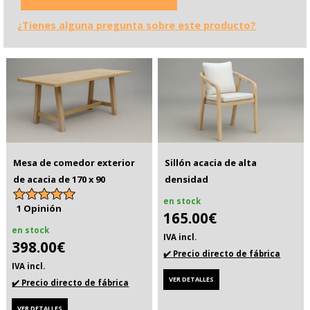
¿Tienes alguna pregunta sobre este producto?
Mesa de comedor exterior
Sillón acacia de alta
de acacia de 170 x 90
densidad
en stock
1 Opinión
165.00€
en stock
IVA incl.
398.00€
✔️ Precio directo de fábrica
IVA incl.
VER DETALLES
✔️ Precio directo de fábrica
VER DETALLES