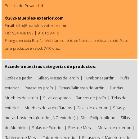
Política de Privacidad
©2026
Muebles-exterior.com
Email: info
@
muebles-exterior.com
Tel:
934 408 897
|
910 059 416
Entregas en toda España. Mobiliario directo de fábrica a precios de coste. Plazo
para productos en stock 7-10 dias.
Accede a nuestras categorías de productos:
Sofas de Jardin
|
Sillas y Mesas de jardín
|
Tumbonas Jardín
|
Puffs
exterior
|
Parasoles jardín
|
Camas Balinesas de Jardín
|
Fundas
Muebles de Jardín
|
Sillas colgantes
|
Bancos de jardín
|
Telas de
exterior
|
Muebles de Jardín Baratos
|
Sillas de exterior
|
Sillas y
mesas hostelería (interior, NO exterior)
|
Sillas Polipropileno
|
Sillas
de Aluminio
|
Sofas de Exterior
|
Pies de Mesa
|
Mesas de exterior
|
Tableros de Mesa
|
Taburetes exterior
|
Parasoles
|
Maceteros de