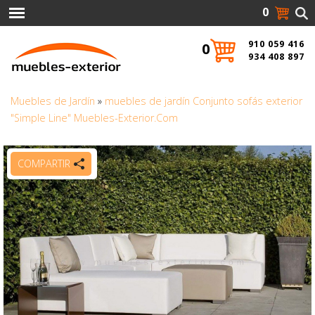
0
910 059 416
0
934 408 897
Muebles de Jardín
»
muebles de jardín Conjunto sofás exterior
"Simple Line" Muebles-Exterior.Com
COMPARTIR