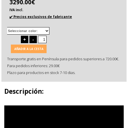
3290.00€
IVA incl.
✔️ Precios exclusivos de fabricante
+
-
AÑADIR A LA CESTA
Transporte gratis en Península para pedidos superiores a 720.00€.
Para pedidos inferiores: 29.00€
Plazo para productos en stock 7-10 dias.
Descripción: