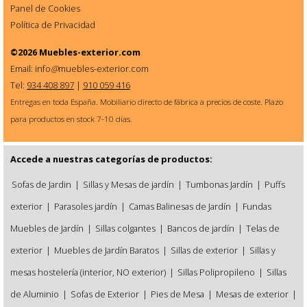
Panel de Cookies
Política de Privacidad
©2026
Muebles-exterior.com
Email: info
@
muebles-exterior.com
Tel:
934 408 897
|
910 059 416
Entregas en toda España. Mobiliario directo de fábrica a precios de coste. Plazo
para productos en stock 7-10 dias.
Accede a nuestras categorías de productos:
Sofas de Jardin
|
Sillas y Mesas de jardín
|
Tumbonas Jardín
|
Puffs
exterior
|
Parasoles jardín
|
Camas Balinesas de Jardín
|
Fundas
Muebles de Jardín
|
Sillas colgantes
|
Bancos de jardín
|
Telas de
exterior
|
Muebles de Jardín Baratos
|
Sillas de exterior
|
Sillas y
mesas hostelería (interior, NO exterior)
|
Sillas Polipropileno
|
Sillas
de Aluminio
|
Sofas de Exterior
|
Pies de Mesa
|
Mesas de exterior
|