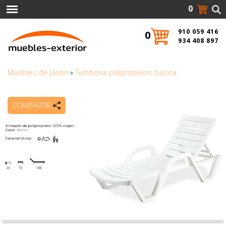
0
910 059 416
0
934 408 897
Muebles de Jardín
»
Tumbona polipropileno básica
COMPARTIR