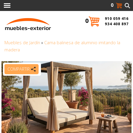
0
910 059 416
0
934 408 897
Muebles de Jardín
»
Cama balinesa de aluminio imitando la
madera
COMPARTIR