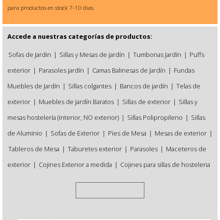
para productos en stock 7-10 dias.
Accede a nuestras categorías de productos:
Sofas de Jardin
|
Sillas y Mesas de jardín
|
Tumbonas Jardín
|
Puffs
exterior
|
Parasoles jardín
|
Camas Balinesas de Jardín
|
Fundas
Muebles de Jardín
|
Sillas colgantes
|
Bancos de jardín
|
Telas de
exterior
|
Muebles de Jardín Baratos
|
Sillas de exterior
|
Sillas y
mesas hostelería (interior, NO exterior)
|
Sillas Polipropileno
|
Sillas
de Aluminio
|
Sofas de Exterior
|
Pies de Mesa
|
Mesas de exterior
|
Tableros de Mesa
|
Taburetes exterior
|
Parasoles
|
Maceteros de
exterior
|
Cojines Exterior a medida
|
Cojines para sillas de hosteleria