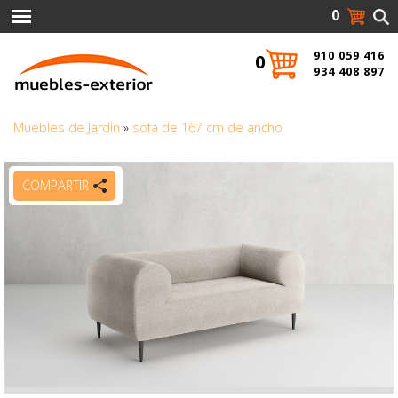
0
910 059 416
0
934 408 897
Muebles de Jardín
»
sofá de 167 cm de ancho
COMPARTIR