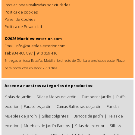
Instalaciones realizadas por ciudades
Política de cookies
Panel de Cookies
Política de Privacidad
©2026
Muebles-exterior.com
Email: info
@
muebles-exterior.com
Tel:
934 408 897
|
910 059 416
Entregas en toda España. Mobiliario directo de fábrica a precios de coste. Plazo
para productos en stock 7-10 dias.
Accede a nuestras categorías de productos:
Sofas de Jardin
|
Sillas y Mesas de jardín
|
Tumbonas Jardín
|
Puffs
exterior
|
Parasoles jardín
|
Camas Balinesas de Jardín
|
Fundas
Muebles de Jardín
|
Sillas colgantes
|
Bancos de jardín
|
Telas de
exterior
|
Muebles de Jardín Baratos
|
Sillas de exterior
|
Sillas y